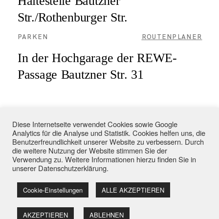
Haltestelle Bautzner
Str./Rothenburger Str.
PARKEN
ROUTENPLANER
In der Hochgarage der REWE-
Passage Bautzner Str. 31
KONTAKTFORMULAR
Diese Internetseite verwendet Cookies sowie Google
Analytics für die Analyse und Statistik. Cookies helfen uns, die
Benutzerfreundlichkeit unserer Website zu verbessern. Durch
die weitere Nutzung der Website stimmen Sie der
Verwendung zu. Weitere Informationen hierzu finden Sie in
unserer
Datenschutzerklärung
.
Andrea Franke - Praxis für Coaching & Supervision in Dresden
Cookie-Einstellungen
ALLE AKZEPTIEREN
Impressum
|
Datenschutzerklärung
AKZEPTIEREN
ABLEHNEN