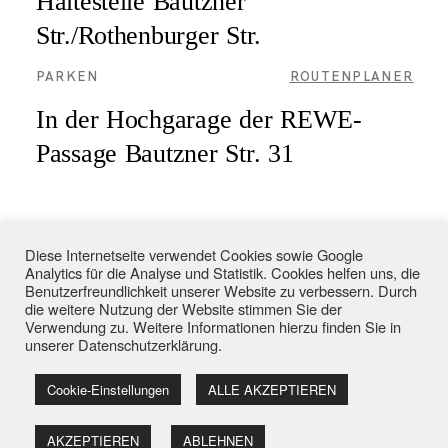
Haltestelle Bautzner
Str./Rothenburger Str.
PARKEN
ROUTENPLANER
In der Hochgarage der REWE-
Passage Bautzner Str. 31
KONTAKTFORMULAR
Diese Internetseite verwendet Cookies sowie Google
Analytics für die Analyse und Statistik. Cookies helfen uns, die
Benutzerfreundlichkeit unserer Website zu verbessern. Durch
die weitere Nutzung der Website stimmen Sie der
Verwendung zu. Weitere Informationen hierzu finden Sie in
unserer
Datenschutzerklärung
.
Andrea Franke - Praxis für Coaching & Supervision in Dresden
Cookie-Einstellungen
ALLE AKZEPTIEREN
Impressum
|
Datenschutzerklärung
AKZEPTIEREN
ABLEHNEN