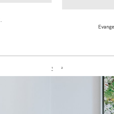
.
Evange
1
2