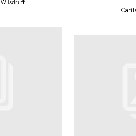
 Wilsdruff
Carit